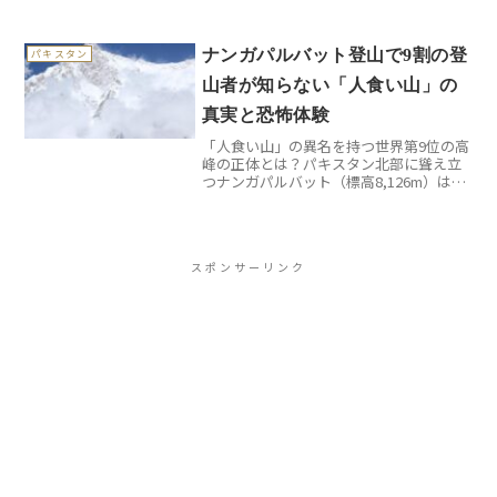
（8,586m）。しかし、この山には他の
8,000m峰とは全く異なる特別なルールが
存在します。それは山頂を踏んではいけ
ナンガパルバット登山で9割の登
パキスタン
ないという現地...
山者が知らない「人食い山」の
真実と恐怖体験
「人食い山」の異名を持つ世界第9位の高
峰の正体とは？パキスタン北部に聳え立
つナンガパルバット（標高8,126m）は、
その美しい名前とは裏腹に「キラーマウ
ンテン」「人食い山」と呼ばれる恐ろし
い山です。ウルドゥー語で「裸の山」を
意味するこの山は...
スポンサーリンク