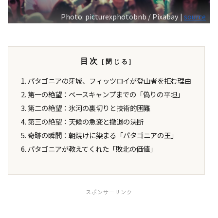
Photo: picturexphotobnb / Pixabay |
source
目次
パタゴニアの牙城、フィッツロイが登山者を拒む理由
第一の絶望：ベースキャンプまでの「偽りの平坦」
第二の絶望：氷河の裏切りと技術的困難
第三の絶望：天候の急変と撤退の決断
奇跡の瞬間：朝焼けに染まる「パタゴニアの王」
パタゴニアが教えてくれた「敗北の価値」
スポンサーリンク