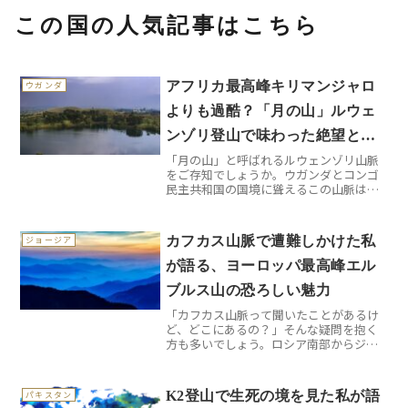
この国の人気記事はこちら
アフリカ最高峰キリマンジャロ
ウガンダ
よりも過酷？「月の山」ルウェ
ンゾリ登山で味わった絶望と感
「月の山」と呼ばれるルウェンゾリ山脈
動
をご存知でしょうか。ウガンダとコンゴ
民主共和国の国境に聳えるこの山脈は、
キリマンジャロやケニア山と並んでアフ
リカ三大高峰の一つでありながら、なぜ
か日本ではほとんど知られていません。
カフカス山脈で遭難しかけた私
ジョージア
しかし実際に登ってみると...
が語る、ヨーロッパ最高峰エル
ブルス山の恐ろしい魅力
「カフカス山脈って聞いたことがあるけ
ど、どこにあるの？」そんな疑問を抱く
方も多いでしょう。ロシア南部からジョ
ージア（グルジア）、アルメニア、アゼ
ルバイジャンにかけて東西1200キロメー
トルに渡って連なるこの山脈は、実はヨ
K2登山で生死の境を見た私が語
パキスタン
ーロッパ最高峰のエル...