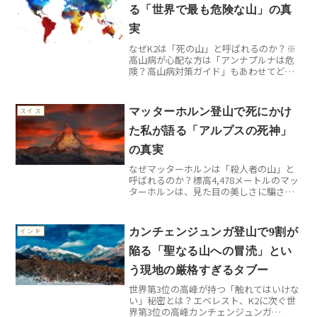
る「世界で最も危険な山」の真
実
なぜK2は「死の山」と呼ばれるのか？※
高山病が心配な方は「アンナプルナは危
険？高山病対策ガイド」もあわせてどう
ぞ。エベレストよりも標高は低いのに、
なぜK2の方が危険だと言われるのでしょ
うか。標高8,611メートルのK2は、パキス
マッターホルン登山で死にかけ
スイス
タンと中国の...
た私が語る「アルプスの死神」
の真実
なぜマッターホルンは「殺人者の山」と
呼ばれるのか？標高4,478メートルのマッ
ターホルンは、見た目の美しさに騙され
てはいけません。この山は初登頂以来、
500人以上の命を奪い続けています。私も
2019年夏、ヘルンリ稜ルートで遭難しか
カンチェンジュンガ登山で9割が
インド
けた一人で...
陥る「聖なる山への冒涜」とい
う現地の厳格すぎるタブー
世界第3位の高峰が持つ「触れてはいけな
い」秘密とは？エベレスト、K2に次ぐ世
界第3位の高峰カンチェンジュンガ