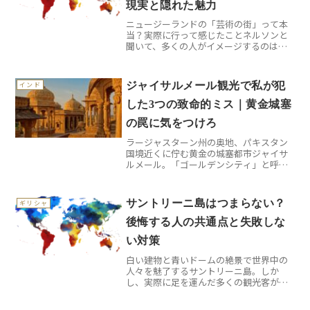
現実と隠れた魅力
ニュージーランドの「芸術の街」って本
当？実際に行って感じたことネルソンと
聞いて、多くの人がイメージするのは
「アーティストが集まる穏やかな街」か
もしれません。でも実際に足を踏み入れ
てみると、想像以上に多面的で奥深い場
ジャイサルメール観光で私が犯
インド
所でした。南島北部に位置す...
した3つの致命的ミス｜黄金城塞
の罠に気をつけろ
ラージャスターン州の奥地、パキスタン
国境近くに佇む黄金の城塞都市ジャイサ
ルメール。「ゴールデンシティ」と呼ば
れるこの街で、私は観光初心者ならでは
の痛い失敗を重ねました。美しい砂岩建
築に魅了されながらも、現実は甘くなか
サントリーニ島はつまらない？
ギリシャ
った体験談をお話しします...
後悔する人の共通点と失敗しな
い対策
白い建物と青いドームの絶景で世界中の
人々を魅了するサントリーニ島。しか
し、実際に足を運んだ多くの観光客が
「思っていたのと違った…」と後悔して
いるのをご存知でしょうか。私も初回訪