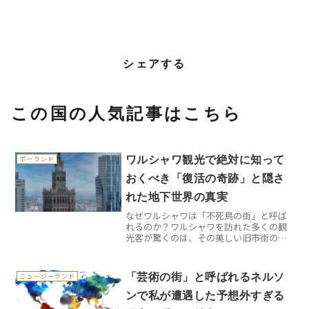
シェアする
この国の人気記事はこちら
ワルシャワ観光で絶対に知って
ポーランド
おくべき「復活の奇跡」と隠さ
れた地下世界の真実
なぜワルシャワは「不死鳥の街」と呼ば
れるのか？ワルシャワを訪れた多くの観
光客が驚くのは、その美しい旧市街の光
景です。しかし実は、目の前に広がる美
しい建物群は、第二次世界大戦後に完全
に再建されたものなんです。1944年のワ
「芸術の街」と呼ばれるネルソ
ニュージーランド
ルシャワ蜂起後、ナチ...
ンで私が遭遇した予想外すぎる