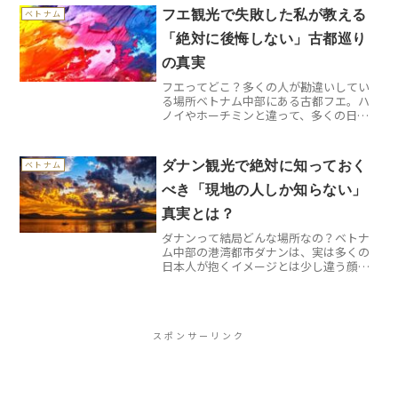
問時は期待と現実のギャップに戸惑いま
フエ観光で失敗した私が教える
ベトナム
した。今回は、そんな失敗談を...
「絶対に後悔しない」古都巡り
の真実
フエってどこ？多くの人が勘違いしてい
る場所ベトナム中部にある古都フエ。ハ
ノイやホーチミンと違って、多くの日本
人観光客は「聞いたことはあるけど、ど
こにあるかよくわからない」というのが
正直なところでしょう。実は私も最初は
ダナン観光で絶対に知っておく
ベトナム
そうでした。地図で確認す...
べき「現地の人しか知らない」
真実とは？
ダナンって結局どんな場所なの？ベトナ
ム中部の港湾都市ダナンは、実は多くの
日本人が抱くイメージとは少し違う顔を
持っています。「リゾート地でしょ？」
と思われがちですが、実際はベトナム第3
の都市として急速に発展する工業都市で
もあるんです。ホーチミ...
スポンサーリンク