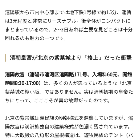
瀋陽駅から市内中心部までは地下鉄1号線で約15分、運賃
は3元程度と非常にリーズナブル。街全体がコンパクトに
まとまっているので、2〜3日あれば主要な見どころは十分
回れるのも魅力の一つです。
清朝皇宮が北京の紫禁城より「格上」だった衝撃
瀋陽故宮（瀋陽市瀋河区瀋陽路171号、入場料60元、開館
時間8:30-17:00）
は、多くの人が思っているような「北京
紫禁城の縮小版」ではありません。実は清朝初期の皇帝た
ちにとって、こここそが真の故郷だったのです。
北京の紫禁城は漢民族の明朝様式を踏襲していますが、瀋
陽故宮は満洲族独自の建築様式が色濃く残されています。
特に大政殿の八角形の屋根構造は、遊牧民族のテント（パ