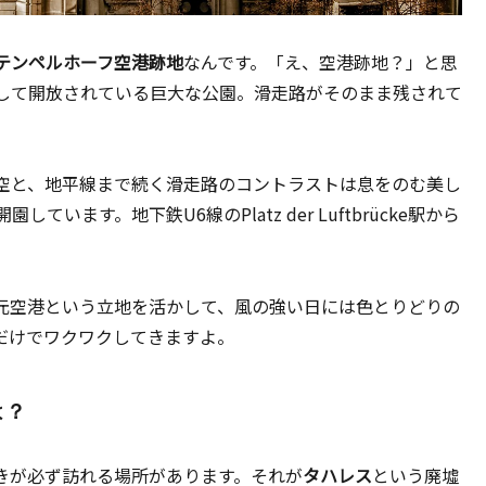
テンペルホーフ空港跡地
なんです。「え、空港跡地？」と思
して開放されている巨大な公園。滑走路がそのまま残されて
空と、地平線まで続く滑走路のコントラストは息をのむ美し
います。地下鉄U6線のPlatz der Luftbrücke駅から
元空港という立地を活かして、風の強い日には色とりどりの
だけでワクワクしてきますよ。
は？
きが必ず訪れる場所があります。それが
タハレス
という廃墟