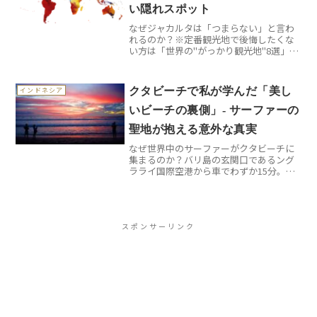
い隠れスポット
なぜジャカルタは「つまらない」と言わ
れるのか？※定番観光地で後悔したくな
い方は「世界の"がっかり観光地"8選」も
あわせてどうぞ。東南アジアの旅行先と
して、ジャカルタはバリ島やタイに比べ
て地味な印象を持たれがちです。実際、
クタビーチで私が学んだ「美し
インドネシア
多くの観光ガイドブッ...
いビーチの裏側」- サーファーの
聖地が抱える意外な真実
なぜ世界中のサーファーがクタビーチに
集まるのか？バリ島の玄関口であるング
ラライ国際空港から車でわずか15分。そ
こには世界中のサーフィン愛好者が憧れ
るビーチが広がっています。私が初めて
クタビーチを訪れたとき、その美しさに
圧倒されると同時に、「...
スポンサーリンク