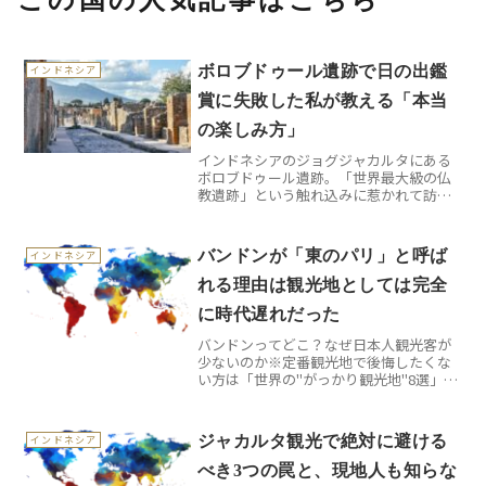
ボロブドゥール遺跡で日の出鑑
インドネシア
賞に失敗した私が教える「本当
の楽しみ方」
インドネシアのジョグジャカルタにある
ボロブドゥール遺跡。「世界最大級の仏
教遺跡」という触れ込みに惹かれて訪れ
たものの、日の出ツアーで大失敗を経験
した私が、その後何度も通って分かった
本当の魅力をお伝えします。観光ガイド
バンドンが「東のパリ」と呼ば
インドネシア
には載っていない、現地で...
れる理由は観光地としては完全
に時代遅れだった
バンドンってどこ？なぜ日本人観光客が
少ないのか※定番観光地で後悔したくな
い方は「世界の"がっかり観光地"8選」も
あわせてどうぞ。インドネシアの首都ジ
ャカルタから車で約3時間、標高768メー
トルの高原都市バンドン。人口約250万人
ジャカルタ観光で絶対に避ける
インドネシア
を擁するこの...
べき3つの罠と、現地人も知らな