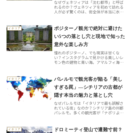
なぜヴェネツィアは「沈む都市」と呼ば
れるのか？ヴェネツィアを初めて訪れる
人が必ず驚くのは、街全体が本当に水の
上に浮かんでいることです。でも実は、
この美しい水の都には深刻な問題があり
ます。年間約2ミリずつ沈下しており、同
ポジターノ観光で絶対に避けた
イタリア
時に海面上昇も進んでい...
い5つの落とし穴と現地で知った
意外な楽しみ方
憧れのポジターノ、でも現実は甘くな
い？インスタグラムで見かける美しいレ
モン色の建物と青い海。アマルフィ海岸
の宝石と呼ばれるポジターノに憧れを抱
く人は多いでしょう。でも実際に行って
みると「こんなはずじゃなかった」とい
パレルモで観光客が陥る「美し
イタリア
う声も少なくありません。私...
すぎる罠」—シチリアの古都が
隠す本当の魅力と落とし穴
なぜパレルモは「イタリアで最も誤解さ
れている街」なのか？シチリア島の州都
パレルモ。多くの観光客が「ナポリより
危険」「汚い」という先入観を持って訪
れ、実際に街を歩いて愕然とします。し
かし、その理由は期待していたものとは
ドロミーティ登山で遭難寸前？
イタリア
正反対だからです。パレル...