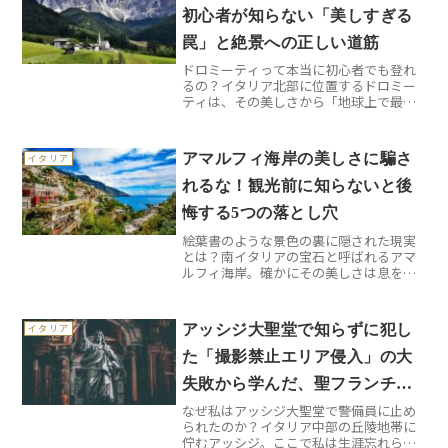
初心者が知らない「美しすぎる
罠」と絶景への正しい道筋
ドロミーティって本当に初心者でも登れ
るの？イタリア北部に位置するドロミー
ティは、その美しさから「地球上で最も
美しい山」と称されることもあります。
しかし、この美しさに惹かれて軽装で訪
れた多くの登山者が、予想以上の厳しさ
アマルフィ海岸の美しさに騙さ
イタリア
に直面しているのも事実で...
れるな！観光前に知らないと後
悔する5つの落とし穴
絵葉書のような景色の裏に隠された現実
とは？南イタリアの宝石と呼ばれるアマ
ルフィ海岸。確かにその美しさは息をの
むほどですが、実際に足を運んでみると
「こんなはずじゃなかった」と感じる旅
行者が後を絶ちません。私自身、初回の
アッシジ大聖堂で知らずに犯し
イタリア
訪問時は準備不足で大変な...
た「撮影禁止エリア侵入」の大
失敗から学んだ、聖フランチェ
なぜ私はアッシジ大聖堂で警備員に止め
スコの真の魅力
られたのか？イタリア中部の丘陵地帯に
佇むアッシジ。ここで私は生涯忘れられ