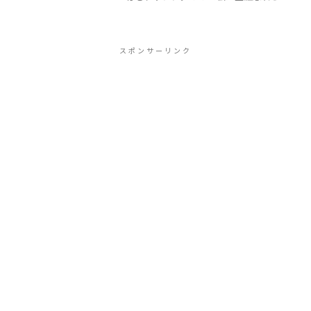
ない失敗を犯しました。サン・フランチ
ェスコ聖堂（バシリカ・ディ・サン・フ
ランチェスコ）の下聖堂で、うっかりフ
ラッシュ撮影をしてしまっ...
スポンサーリンク