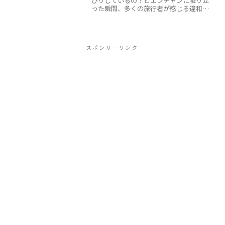
びりしているの？ビエンチャンに降り立
った瞬間、多くの旅行者が感じる違和
感。それは「首都なのに、まるで地方都
市のような静けさ」です。人口約80万人
のこの街は、東南アジアの他の首都とは
明らかに一線を画していま...
スポンサーリンク