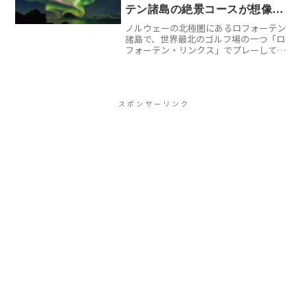
テン諸島の絶景コースが想像を
ノルウェーの北極圏にあるロフォーテン
超えていた
諸島で、世界最北のゴルフ場の一つ「ロ
フォーテン・リンクス」でプレーしてき
ました。北緯68度という極地で、夏は白
夜、冬は極夜という極端な環境でのゴル
フ体験は、想像をはるかに超える感動的
なものでした。※旅行前...
スポンサーリンク