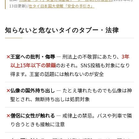
13日更新)/
在タイ日本国大使館「安全の手引き」
知らないと危ないタイのタブー・法律
✕
王室への批判・侮辱
― 刑法上の不敬罪にあたり、
3年
以上15年以下の禁錮
のおそれ。SNS投稿も対象になり
得ます。王室の話題には触れないのが安全
✕
仏像の国外持ち出し
― たとえ壊れたものでも仏像は神
聖とされ、無断持ち出しは処罰対象
✕
僧侶に女性が触れる
― 戒律上の禁忌。バスや列車で隣
り合うときも接触に注意