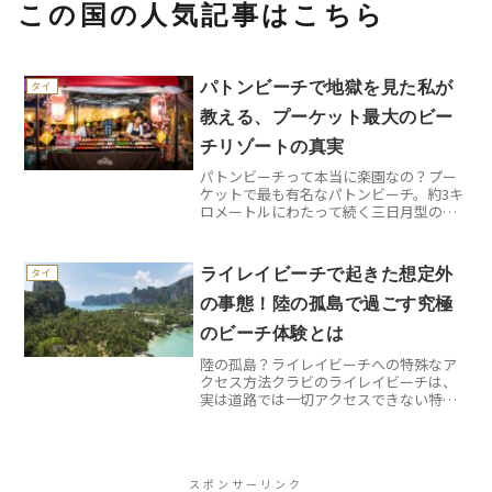
この国の人気記事はこちら
パトンビーチで地獄を見た私が
タイ
教える、プーケット最大のビー
チリゾートの真実
パトンビーチって本当に楽園なの？プー
ケットで最も有名なパトンビーチ。約3キ
ロメートルにわたって続く三日月型の美
しいビーチは、確かに絵葉書のような光
景を見せてくれます。しかし、私が初め
て訪れた時の衝撃は今でも忘れられませ
ライレイビーチで起きた想定外
タイ
ん。想像していた静寂な...
の事態！陸の孤島で過ごす究極
のビーチ体験とは
陸の孤島？ライレイビーチへの特殊なア
クセス方法クラビのライレイビーチは、
実は道路では一切アクセスできない特殊
な場所です。巨大な石灰岩の崖に囲まれ
ているため、必ずボートでしかたどり着
けないのです。アオナン・ビーチから出
発するロングテールボート...
スポンサーリンク