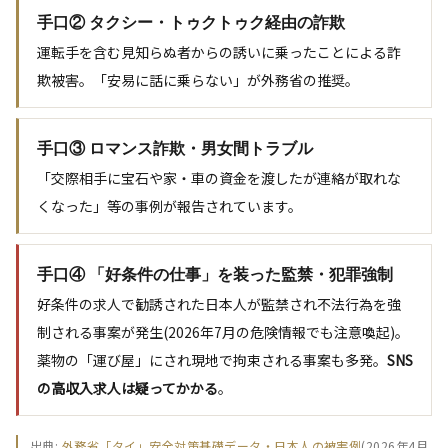
手口② タクシー・トゥクトゥク経由の詐欺
運転手を含む見知らぬ者からの誘いに乗ったことによる詐
欺被害。「安易に話に乗らない」が外務省の推奨。
手口③ ロマンス詐欺・男女間トラブル
「交際相手に宝石や家・車の資金を渡したが連絡が取れな
くなった」等の事例が報告されています。
手口④ 「好条件の仕事」を装った監禁・犯罪強制
好条件の求人で勧誘された日本人が監禁され不法行為を強
制される事案が発生(2026年7月の危険情報でも注意喚起)。
薬物の「運び屋」にされ現地で拘束される事案も多発。
SNS
の高収入求人は疑ってかかる
。
出典:
外務省「タイ」安全対策基礎データ・日本人の被害例
(2026年4月