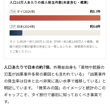
人口10万人あたりの殺人発生件数(未遂含む・概算)
🇹🇭 タイ(2025年)
約5.7件
🇯🇵 日本(2024年)
約0.8件
タイ: 3,981件÷約7,000万人/日本: 970件÷約1億2,400万人で概算。両
国で統計の集計基準は完全には一致しないため、規模感の目安とし
てご覧ください。
人口あたりで日本の約7倍
。外務省自身も「薬物や銃器の
氾濫が凶悪事件多発の要因とも言われている」「凶悪事件
の発生率は日本と比べ非常に高い水準で推移している」と
明記しています。「微笑みの国」のイメージと統計のこの
ギャップこそ、タイ旅行で最初に知っておくべき事実で
す。