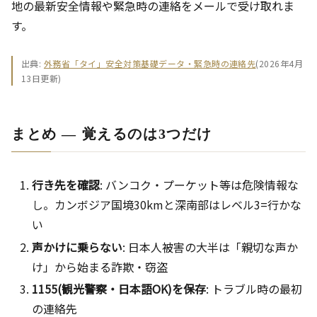
地の最新安全情報や緊急時の連絡をメールで受け取れま
す。
出典:
外務省「タイ」安全対策基礎データ・緊急時の連絡先
(2026年4月
13日更新)
まとめ ― 覚えるのは3つだけ
行き先を確認
: バンコク・プーケット等は危険情報な
し。カンボジア国境30kmと深南部はレベル3=行かな
い
声かけに乗らない
: 日本人被害の大半は「親切な声か
け」から始まる詐欺・窃盗
1155(観光警察・日本語OK)を保存
: トラブル時の最初
の連絡先