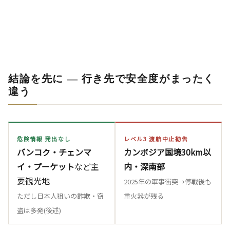
結論を先に ― 行き先で安全度がまったく
違う
危険情報 発出なし
レベル3 渡航中止勧告
バンコク・チェンマ
カンボジア国境30km以
イ・プーケット
など主
内・深南部
要観光地
2025年の軍事衝突→停戦後も
ただし日本人狙いの詐欺・窃
重火器が残る
盗は多発(後述)