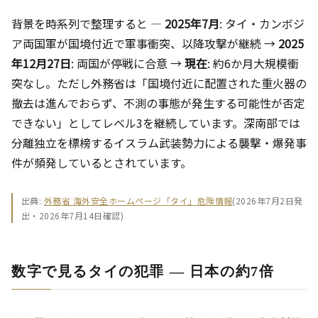
背景を時系列で整理すると ―
2025年7月
: タイ・カンボジ
ア両国軍が国境付近で軍事衝突、以降攻撃が継続 →
2025
年12月27日
: 両国が停戦に合意 →
現在
: 約6か月大規模衝
突なし。ただし外務省は「国境付近に配置された重火器の
撤去は進んでおらず、不測の事態が発生する可能性が否定
できない」としてレベル3を継続しています。深南部では
分離独立を標榜するイスラム武装勢力による襲撃・爆発事
件が頻発しているとされています。
出典:
外務省 海外安全ホームページ「タイ」危険情報
(2026年7月2日発
出・2026年7月14日確認)
数字で見るタイの犯罪 ― 日本の約7倍