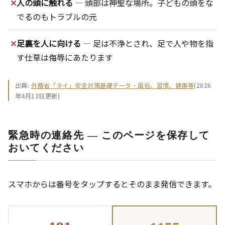
✕
人の頭に触れる
― 頭部は神聖な場所。子どもの頭をな
でるのもトラブルの元
✕
足裏を人に向ける
― 足は不浄とされ、足で人や物を指
す仕草は侮辱にあたります
出典:
外務省「タイ」安全対策基礎データ・風俗、習慣、健康等
(2026
年4月13日更新)
緊急時の連絡先 ― このページを保存して
おいてください
スマホからは番号をタップするとそのまま発信できます。