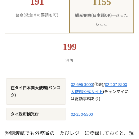
191
1155
警察(救急車の要請も可)
観光警察(日本語OK)
─迷った
らここ
199
消防
02-696-3000
(代表)/
02-207-8500
在タイ日本国大使館(バンコ
大使館公式サイト
(チェンマイに
ク)
は総領事館あり)
タイ政府観光庁
02-250-5500
短期渡航でも外務省の「たびレジ」に登録しておくと、現