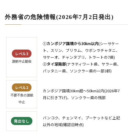
外務省の危険情報(2026年7月2日発出)
①
カンボジア国境から30km以内
(シーサケー
ト、スリン、ブリラム、ウボンラチャタニ、
レベル3
サケーオ、チャンタブリ、トラートの7県)
渡航中止勧告
②
タイ深南部
(ナラティワート県、ヤラー県、
パッタニー県、ソンクラー県の一部3郡)
レベル2
カンボジア国境30km超〜50km以内(2026年7
不要不急の渡航
月に引き下げ)、ソンクラー県の残部
中止
バンコク、チェンマイ、プーケットなど上記
発出なし
以外の地域(確認日時点)