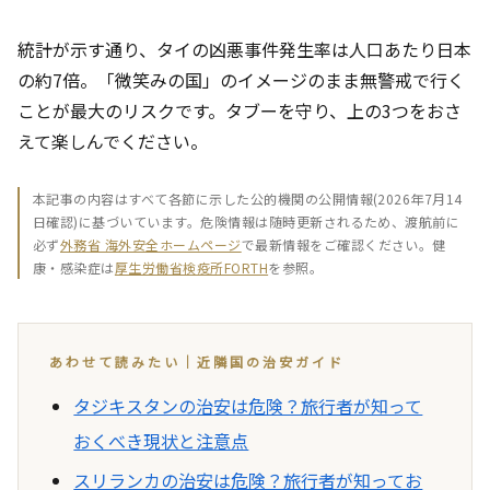
統計が示す通り、タイの凶悪事件発生率は人口あたり日本
の約7倍。「微笑みの国」のイメージのまま無警戒で行く
ことが最大のリスクです。タブーを守り、上の3つをおさ
えて楽しんでください。
本記事の内容はすべて各節に示した公的機関の公開情報(2026年7月14
日確認)に基づいています。危険情報は随時更新されるため、渡航前に
必ず
外務省 海外安全ホームページ
で最新情報をご確認ください。健
康・感染症は
厚生労働省検疫所FORTH
を参照。
あわせて読みたい｜近隣国の治安ガイド
タジキスタンの治安は危険？旅行者が知って
おくべき現状と注意点
スリランカの治安は危険？旅行者が知ってお