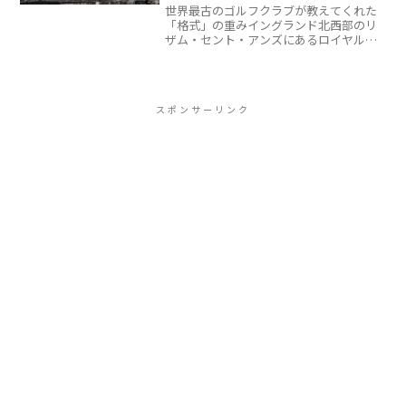
世界最古のゴルフクラブが教えてくれた
「格式」の重みイングランド北西部のリ
ザム・セント・アンズにあるロイヤル・
リザム＆セントアンズ ゴルフクラブ。
1886年創設のこのクラブは、ただ古いだ
けではありません。全英オープンを10回
以上開催し、タイガ...
スポンサーリンク