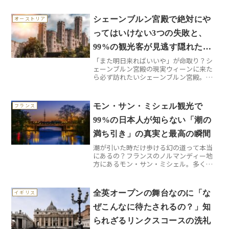
丘の上に立つこの巨大な像は、単なる観
光地ではありません。実際に足を運んで
シェーンブルン宮殿で絶対にや
オーストリア
みると、その圧倒的な...
ってはいけない3つの失敗と、
99%の観光客が見逃す隠れた絶
「また明日来ればいいや」が命取り？シ
景スポット
ェーンブルン宮殿の現実ウィーンに来た
ら必ず訪れたいシェーンブルン宮殿。で
も実際に行ってみると「こんなはずじゃ
なかった」という声をよく聞きます。私
も初回訪問時は大失敗をしました。一番
モン・サン・ミシェル観光で
フランス
多い失敗は「事前予約なし...
99%の日本人が知らない「潮の
満ち引き」の真実と最高の瞬間
潮が引いた時だけ歩ける幻の道って本当
にあるの？フランスのノルマンディー地
方にあるモン・サン・ミシェル。多くの
観光ガイドでは「潮が満ちると島にな
る」と説明されていますが、実際に現地
で体験すると想像とは全く違う光景に出
全英オープンの舞台なのに「な
イギリス
会います。私が初めて訪れた...
ぜこんなに待たされるの？」知
られざるリンクスコースの洗礼