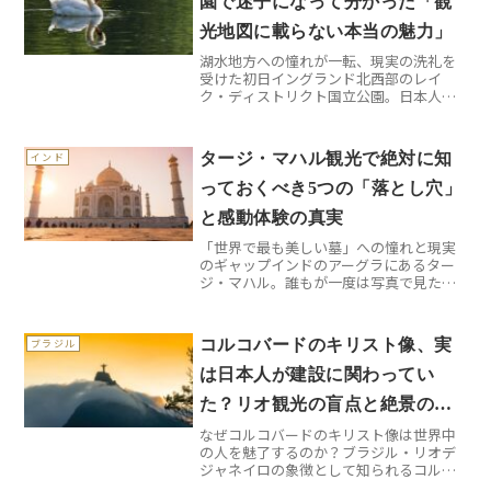
園で迷子になって分かった「観
光地図に載らない本当の魅力」
湖水地方への憧れが一転、現実の洗礼を
受けた初日イングランド北西部のレイ
ク・ディストリクト国立公園。日本人に
とって「湖水地方」という響きは、どこ
か上品で美しいイメージを抱かせます。
私も例外ではありませんでした。ところ
タージ・マハル観光で絶対に知
インド
が、マンチェスター空港から...
っておくべき5つの「落とし穴」
と感動体験の真実
「世界で最も美しい墓」への憧れと現実
のギャップインドのアーグラにあるター
ジ・マハル。誰もが一度は写真で見たこ
とがある白い大理石の霊廟ですが、実際
に訪れてみると「えっ、こんなはずじゃ
なかった」という驚きの連続でした。私
コルコバードのキリスト像、実
ブラジル
が初めて足を踏み入れた時...
は日本人が建設に関わってい
た？リオ観光の盲点と絶景の真
なぜコルコバードのキリスト像は世界中
実
の人を魅了するのか？ブラジル・リオデ
ジャネイロの象徴として知られるコルコ
バードのキリスト像。標高710メートルの