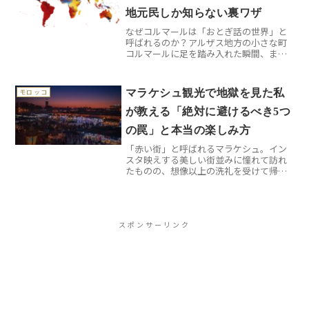
地元民しか知らない裏ワザ
なぜコルマールは「おとぎ話の世界」と
呼ばれるのか？アルザス地方の小さな町
コルマールに足を踏み入れた瞬間、まる
で絵本の中に迷い込んだような感覚に襲
われます。木組みの家々が運河沿いにひ
しめき合い、色とりどりの花が窓辺を彩
マラケシュ観光で地獄を見た私
モロッコ
る光景は、確かに現実とは...
が教える「絶対に避けるべき5つ
の罠」と本当の楽しみ方
「赤い街」と呼ばれるマラケシュ。イン
スタ映えする美しい街並みに憧れて訪れ
たものの、想像以上の洗礼を受けて帰国
した日本人観光客は少なくありません。
私自身、初回の訪問では詐欺まがいの客
引きに遭い、ぼったくられ、迷子になっ
て泣きそうになりました。...
スポンサーリンク