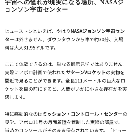
宇宙への憧れが現実になる場所、NASAジ
ョンソン宇宙センター
ヒューストンといえば、やはり
NASAジョンソン宇宙セン
ター
は外せません。ダウンタウンから車で約30分、入場
料は大人31.95ドルです。
ここで体験できるのは、単なる展示見学ではありません。
実際にアポロ計画で使われた
サターンVロケット
の実物を
間近で見ることができます。全長111メートルの巨大なロ
ケットを目の前にすると、人間がいかに小さな存在かを実
感します。
特に感動的なのは
ミッション・コントロール・センター
の
見学。アポロ11号の月面着陸を管制した実際の部屋で、
当時のコンソールがそのまま保存されています。「ヒュー