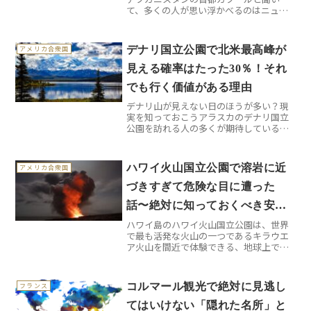
て、多くの人が思い浮かべるのはニュー
スで見る混乱した街の映像かもしれませ
ん。しかし実際に足を踏み入れてみる
と、そこには想像を遥かに超える文化的
デナリ国立公園で北米最高峰が
アメリカ合衆国
な深さと、人々の温かさが息づ...
見える確率はたった30％！それ
でも行く価値がある理由
デナリ山が見えない日のほうが多い？現
実を知っておこうアラスカのデナリ国立
公園を訪れる人の多くが期待しているの
は、標高6190メートルの北米最高峰デナ
リ山（旧称マッキンリー山）の絶景で
す。しかし、現地のレンジャーから聞い
ハワイ火山国立公園で溶岩に近
アメリカ合衆国
た驚きの事実があります...
づきすぎて危険な目に遭った
話〜絶対に知っておくべき安全
ハワイ島のハワイ火山国立公園は、世界
対策と感動体験
で最も活発な火山の一つであるキラウエ
ア火山を間近で体験できる、地球上でも
数少ない場所です。でも正直に言うと、
初めて訪れた時は「溶岩なんてそんなに
危険じゃないでしょ？」と軽く考えてい
コルマール観光で絶対に見逃し
フランス
ました。その考えがいかに...
てはいけない「隠れた名所」と