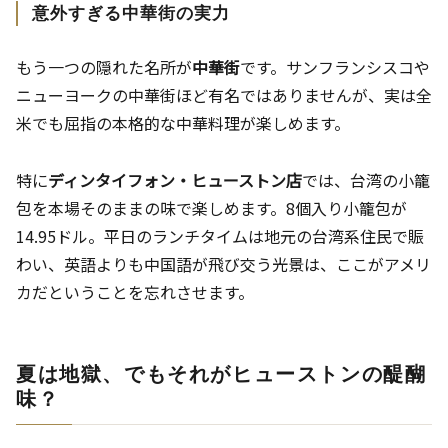
意外すぎる中華街の実力
もう一つの隠れた名所が
中華街
です。サンフランシスコや
ニューヨークの中華街ほど有名ではありませんが、実は全
米でも屈指の本格的な中華料理が楽しめます。
特に
ディンタイフォン・ヒューストン店
では、台湾の小籠
包を本場そのままの味で楽しめます。8個入り小籠包が
14.95ドル。平日のランチタイムは地元の台湾系住民で賑
わい、英語よりも中国語が飛び交う光景は、ここがアメリ
カだということを忘れさせます。
夏は地獄、でもそれがヒューストンの醍醐
味？