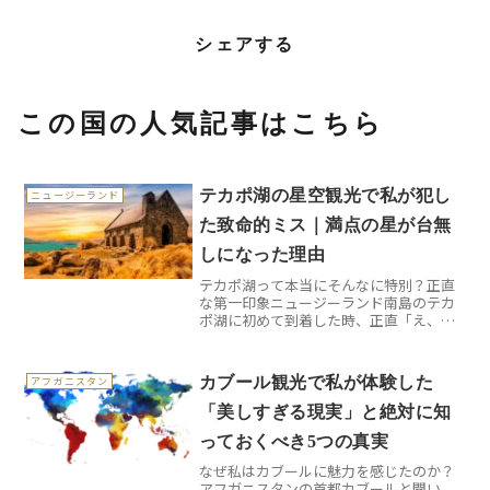
シェアする
この国の人気記事はこちら
テカポ湖の星空観光で私が犯し
ニュージーランド
た致命的ミス｜満点の星が台無
しになった理由
テカポ湖って本当にそんなに特別？正直
な第一印象ニュージーランド南島のテカ
ポ湖に初めて到着した時、正直「え、こ
れだけ？」と思ってしまいました。日中
のテカポ湖は確かに美しいミルキーブル
ーの湖面が広がっていますが、想像して
カブール観光で私が体験した
アフガニスタン
いたほどの衝撃はなかった...
「美しすぎる現実」と絶対に知
っておくべき5つの真実
なぜ私はカブールに魅力を感じたのか？
アフガニスタンの首都カブールと聞い