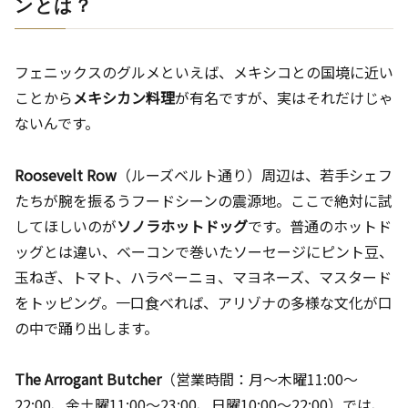
ンとは？
フェニックスのグルメといえば、メキシコとの国境に近い
ことから
メキシカン料理
が有名ですが、実はそれだけじゃ
ないんです。
Roosevelt Row
（ルーズベルト通り）周辺は、若手シェフ
たちが腕を振るうフードシーンの震源地。ここで絶対に試
してほしいのが
ソノラホットドッグ
です。普通のホットド
ッグとは違い、ベーコンで巻いたソーセージにピント豆、
玉ねぎ、トマト、ハラペーニョ、マヨネーズ、マスタード
をトッピング。一口食べれば、アリゾナの多様な文化が口
の中で踊り出します。
The Arrogant Butcher
（営業時間：月〜木曜11:00〜
22:00、金土曜11:00〜23:00、日曜10:00〜22:00）では、