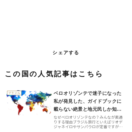
シェアする
この国の人気記事はこちら
ベロオリゾンテで迷子になった
ブラジル
私が発見した、ガイドブックに
載らない絶景と地元民しか知ら
なぜベロオリゾンテなの？みんなが素通
ない名店
りする理由ブラジル旅行といえばリオデ
ジャネイロやサンパウロが定番ですが、
実はミナス・ジェライス州の州都ベロオ