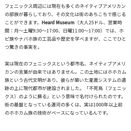
フェニックス周辺には現在も多くのネイティブアメリカン
の部族が暮らしており、その文化は街のあちこちで感じる
ことができます。
Heard Museum
（大人25ドル、営業時
間：月〜土曜9:30〜17:00、日曜11:00〜17:00）では、ホ
ピ族やナバホ族の工芸品や歴史を学べますが、ここでひと
つ驚きの事実を。
実は現在のフェニックスという都市名、ネイティブアメリ
カンの言葉が由来ではありません。この土地にはホホカム
族という古代文明があり、彼らが築いた灌漑システムの遺
跡の上に現代都市が建設されました。「不死鳥（フェニッ
クス）のように蘇る」という意味で名付けられたのです。
街の基盤となっている運河の多くは、実は1000年以上前
のホホカム族の技術がベースになっているんです。