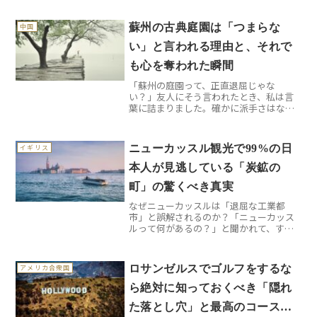
リゾンテこそ、ブラジルの真髄を味わえ
る穴場中の穴場なんです。人口約250万人
蘇州の古典庭園は「つまらな
中国
のこの都市は、189...
い」と言われる理由と、それで
も心を奪われた瞬間
「蘇州の庭園って、正直退屈じゃな
い？」友人にそう言われたとき、私は言
葉に詰まりました。確かに派手さはな
い。でも実際に足を運んでみると、その
静寂の中に隠された深い魅力に気づくは
ずです。蘇州観光の真の醍醐味は、表面
ニューカッスル観光で99%の日
イギリス
的な美しさの向こう側にあるので...
本人が見逃している「炭鉱の
町」の驚くべき真実
なぜニューカッスルは「退屈な工業都
市」と誤解されるのか？「ニューカッス
ルって何があるの？」と聞かれて、すぐ
に答えられる日本人はほとんどいないで
しょう。イングランド北東部にあるこの
街は、長年「工業都市」「炭鉱の町」と
ロサンゼルスでゴルフをするな
アメリカ合衆国
いうイメージに覆われ、観光...
ら絶対に知っておくべき「隠れ
た落とし穴」と最高のコース選