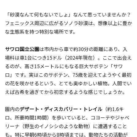
「砂漠なんて何もないでしょ」なんて思っていませんか？
フェニックス周辺に広がるソノラ砂漠は、想像以上に豊か
な生態系を持つ特別な場所です。
サワロ国立公園
は市内から車で約30分の距離にあり、入
場料は車1台につき15ドル（2024年現在）。ここで出会え
るのが、高さ15メートルにもなる巨大サボテン「サワ
ロ」です。実はこのサボテン、75歳を迎えてようやく最初
の花を咲かせるという、とても奥ゆかしい植物。人間でい
えば古希を過ぎてから初恋するような感じでしょうか。
園内の
デザート・ディスカバリー・トレイル
（約1.6キ
ロ、所要時間1時間）を歩いていると、コヨーテやジャベ
リーナ（野生のイノシシのような動物）に遭遇すること
も。特に早朝6時頃から8時頃までは、動物たちの活動が