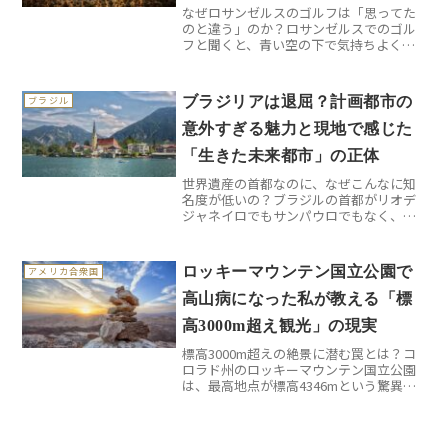
なぜロサンゼルスのゴルフは「思ってた
び
のと違う」のか？ロサンゼルスでのゴル
フと聞くと、青い空の下で気持ちよくラ
ウンドする映像が浮かびませんか？実際
に現地でプレーしてみると、想像してい
た「のんびりゴルフ」とは程遠い現実が
ブラジリアは退屈？計画都市の
ブラジル
待っています。まず驚くの...
意外すぎる魅力と現地で感じた
「生きた未来都市」の正体
世界遺産の首都なのに、なぜこんなに知
名度が低いの？ブラジルの首都がリオデ
ジャネイロでもサンパウロでもなく、ブ
ラジリアだと知っている人は意外と少な
いものです。1960年に誕生したこの計画
都市は、実は世界遺産に登録された貴重
ロッキーマウンテン国立公園で
アメリカ合衆国
な近未来都市なのです...
高山病になった私が教える「標
高3000m超え観光」の現実
標高3000m超えの絶景に潜む罠とは？コ
ロラド州のロッキーマウンテン国立公園
は、最高地点が標高4346mという驚異的
な高さを誇ります。デンバーから車で約2
時間という手軽さで、日本では絶対に体
験できない高山の世界へ足を踏み入れる