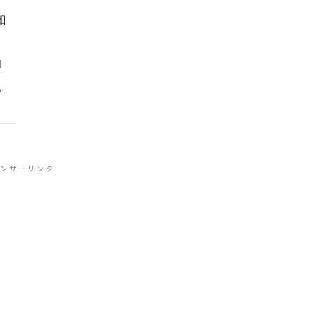
知
国
あ
根
ンサーリンク