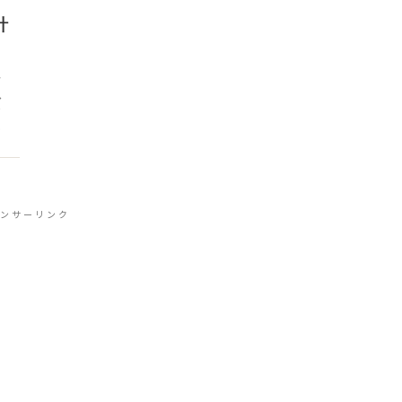
計
タ
ひ
事
ンサーリンク