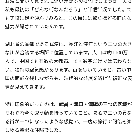
武漢と聞いて真っ先に思い浮かぶのは何でしょうか。実は
私も最初は「どんな街なんだろう」と半信半疑でした。で
も実際に足を運んでみると、この街には驚くほど多面的な
魅力が隠されていたんです。
湖北省の省都である武漢は、長江と漢江という二つの大き
な川が合流する場所に位置しています。人口は約1100万
人で、中国でも有数の大都市。でも数字だけでは伝わらな
い、独特の空気感があります。街を歩いていると、古い中
国の面影を残しながらも、現代的な発展を遂げた複雑な表
情が見えてきます。
特に印象的だったのは、
武昌・漢口・漢陽の三つの区域
が
それぞれ全く違う顔を持っていること。まるで三つの異な
る街が一つになったような感覚で、一度の旅行で何倍も楽
しめる贅沢な体験でした。