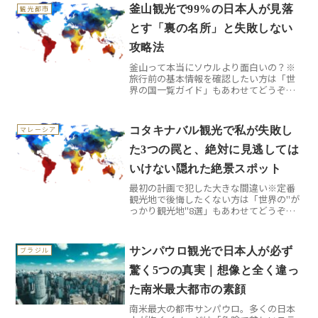
釜山観光で99%の日本人が見落
観光都市
とす「裏の名所」と失敗しない
攻略法
釜山って本当にソウルより面白いの？※
旅行前の基本情報を確認したい方は「世
界の国一覧ガイド」もあわせてどうぞ。
「釜山はソウルの次」そんな風に思って
いませんか？実は私も最初はそうでし
た。でも3回目の釜山旅行で、この街の本
コタキナバル観光で私が失敗し
マレーシア
当の魅力に気づいたんです...
た3つの罠と、絶対に見逃しては
いけない隠れた絶景スポット
最初の計画で犯した大きな間違い※定番
観光地で後悔したくない方は「世界の"が
っかり観光地"8選」もあわせてどうぞ。
マレーシア・ボルネオ島の玄関口である
コタキナバルを初めて訪れた時、私は
「まあ、普通の東南アジアのビーチリゾ
サンパウロ観光で日本人が必ず
ブラジル
ートでしょ」と甘く見て...
驚く5つの真実｜想像と全く違っ
た南米最大都市の素顔
南米最大の都市サンパウロ。多くの日本