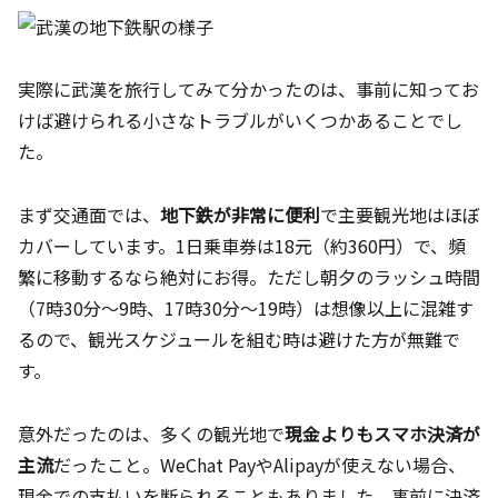
実際に武漢を旅行してみて分かったのは、事前に知ってお
けば避けられる小さなトラブルがいくつかあることでし
た。
まず交通面では、
地下鉄が非常に便利
で主要観光地はほぼ
カバーしています。1日乗車券は18元（約360円）で、頻
繁に移動するなら絶対にお得。ただし朝夕のラッシュ時間
（7時30分〜9時、17時30分〜19時）は想像以上に混雑す
るので、観光スケジュールを組む時は避けた方が無難で
す。
意外だったのは、多くの観光地で
現金よりもスマホ決済が
主流
だったこと。WeChat PayやAlipayが使えない場合、
現金での支払いを断られることもありました。事前に決済