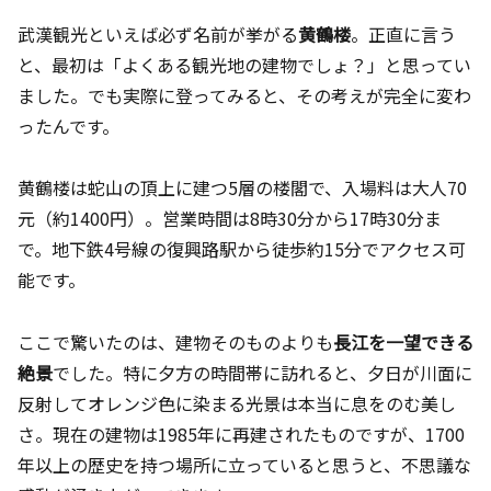
武漢観光といえば必ず名前が挙がる
黄鶴楼
。正直に言う
と、最初は「よくある観光地の建物でしょ？」と思ってい
ました。でも実際に登ってみると、その考えが完全に変わ
ったんです。
黄鶴楼は蛇山の頂上に建つ5層の楼閣で、入場料は大人70
元（約1400円）。営業時間は8時30分から17時30分ま
で。地下鉄4号線の復興路駅から徒歩約15分でアクセス可
能です。
ここで驚いたのは、建物そのものよりも
長江を一望できる
絶景
でした。特に夕方の時間帯に訪れると、夕日が川面に
反射してオレンジ色に染まる光景は本当に息をのむ美し
さ。現在の建物は1985年に再建されたものですが、1700
年以上の歴史を持つ場所に立っていると思うと、不思議な