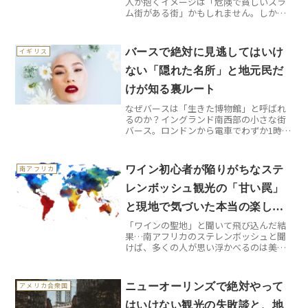
人が抱くイメージは「危険で貧しいスラ
ム街がある街」かもしれません。しかし
実際に足を踏み入れると、そのイメージ
は見事に覆されます。人口2200万人を抱
えるこの巨大都市は、想像以上に洗練さ
バースで絶対に見逃してはいけ
イギリス
れ、文化的で、そして...
ない「隠れた名所」と地元民だ
けが知る裏ルート
なぜバースは「生きた博物館」と呼ばれ
るのか？イングランド南西部の小さな街
バース。ロンドンから電車でわずか1時間
30分の距離にあるこの街が、なぜユネス
コ世界遺産に登録されているのでしょう
か？答えは街全体が2000年前から続く生
ワイン初心者が陥りがちなステ
南アフリカ
きた歴史書だから...
レンボッシュ観光の「甘い罠」
と現地で気づいた本当の楽しみ
「ワインの聖地」と聞いて飛び込んだ結
方
果…南アフリカのステレンボッシュと聞
けば、多くの人が思い浮かべるのは美し
いワイナリー巡りでしょう。ケープタウ
ンから車で約40分という立地の良さもあ
り、「とりあえずワイン試飲しまくろ
ニューオーリンズで絶対やって
アメリカ合衆国
う！」と意気込んで訪れる...
はいけない観光の失敗談と、地