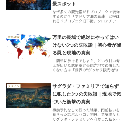
景スポット
なぜ多くの観光客がドブロブニクで後悔
するのか？「アドリア海の真珠」と呼ば
れるドブロブニク旧市街。クロアチアの
宝石のような美しさに魅せられて訪れる
旅行者は年々増えていますが、実は多く
の人が同じような失敗をして帰国してい
万里の長城で絶対にやってはい
世界遺産
ます。私が現地で目にした...
けない5つの失敗談｜初心者が陥
る罠と現地の真実
「簡単に歩けるでしょ？」という甘い考
えが招いた悲劇※定番観光地で後悔した
くない方は「世界の"がっかり観光地"8
選」もあわせてどうぞ。万里の長城を
「ちょっとした散歩コース」だと思って
いませんか？私が初めて訪れた時、スニ
サグラダ・ファミリアで知らず
スペイン
ーカーにデニム姿で挑んだ...
に犯した3つの失敗談｜現地で気
づいた衝撃の真実
事前予約なしで行った結果、門前払いを
食らった話バルセロナ初日、意気揚々と
サグラダ・ファミリアへ向かった私を待
っていたのは、長蛇の列と「本日分は売
り切れ」の看板でした。実はこの世界遺