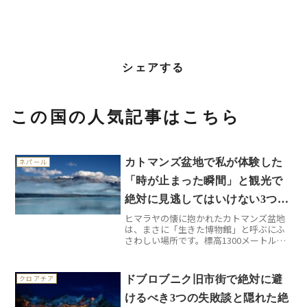
シェアする
この国の人気記事はこちら
カトマンズ盆地で私が体験した
ネパール
「時が止まった瞬間」と観光で
絶対に見逃してはいけない3つの
ヒマラヤの懐に抱かれたカトマンズ盆地
世界遺産
は、まさに「生きた博物館」と呼ぶにふ
さわしい場所です。標高1300メートルに
広がるこの盆地には、中世の面影をその
まま残す3つの古都が点在し、それぞれが
独特の魅力を放っています。私が初めて
ドブロブニク旧市街で絶対に避
クロアチア
訪れた時、空港から...
けるべき3つの失敗談と隠れた絶