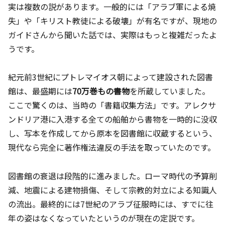
実は複数の説があります。一般的には「アラブ軍による焼
失」や「キリスト教徒による破壊」が有名ですが、現地の
ガイドさんから聞いた話では、実際はもっと複雑だったよ
うです。
紀元前3世紀にプトレマイオス朝によって建設された図書
館は、最盛期には
70万巻もの書物
を所蔵していました。
ここで驚くのは、当時の「書籍収集方法」です。アレクサ
ンドリア港に入港する全ての船舶から書物を一時的に没収
し、写本を作成してから原本を図書館に収蔵するという、
現代なら完全に著作権法違反の手法を取っていたのです。
図書館の衰退は段階的に進みました。ローマ時代の予算削
減、地震による建物損傷、そして宗教的対立による知識人
の流出。最終的には7世紀のアラブ征服時には、すでに往
年の姿はなくなっていたというのが現在の定説です。