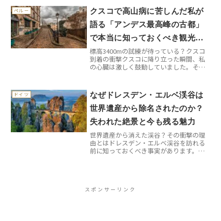
産、完全予約制なんです。当日券を求め
クスコで高山病に苦しんだ私が
ペルー
て並んでいる観光客の多く...
語る「アンデス最高峰の古都」
で本当に知っておくべき観光の
標高3400mの試練が待っている？クスコ
現実
到着の衝撃クスコに降り立った瞬間、私
の心臓は激しく鼓動していました。それ
は感動ではなく、標高3400mという現実
でした。アンデス山脈に囲まれたこの古
都は、かつてのインカ帝国の首都として
なぜドレスデン・エルベ渓谷は
ドイツ
栄華を誇りました...
世界遺産から除名されたのか？
失われた絶景と今も残る魅力
世界遺産から消えた渓谷？その衝撃の理
由とはドレスデン・エルベ渓谷を訪れる
前に知っておくべき事実があります。こ
の美しい渓谷は、2004年に世界遺産に登
録されたにも関わらず、わずか5年後の
2009年に除名されてしまったのです。理
由はヴァルトシュ...
スポンサーリンク