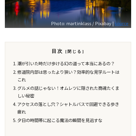
Photo: martinklass / Pixabay |
source
目次
潮が引いた時だけ歩ける幻の道って本当にあるの？
修道院内部は思ったより狭い？効率的な見学ルートは
これ
グルメの話じゃない！オムレツに隠された商魂たくま
しい秘密
アクセスの落とし穴？シャトルバスで回避できる歩き
疲れ
夕日の時間帯に起こる魔法の瞬間を見逃すな