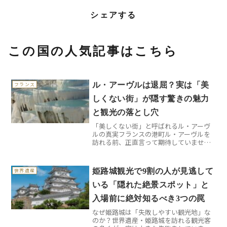
シェアする
この国の人気記事はこちら
ル・アーヴルは退屈？実は「美
フランス
しくない街」が隠す驚きの魅力
と観光の落とし穴
「美しくない街」と呼ばれるル・アーヴ
ルの真実フランスの港町ル・アーヴルを
訪れる前、正直言って期待していません
でした。「コンクリートの街」「美しく
ない都市」という評判ばかりが先行して
いたからです。しかし、実際に足を踏み
姫路城観光で9割の人が見逃して
世界遺産
入れてみると、この先入観...
いる「隠れた絶景スポット」と
入場前に絶対知るべき3つの罠
なぜ姫路城は「失敗しやすい観光地」な
のか？世界遺産・姫路城を訪れる観光客