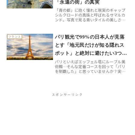
「永遠の街」の真実
「青の都」に抱く憧れと現実のギャップ
シルクロードの真珠と呼ばれるサマルカ
ンド。写真で見る青いタイルの美しさに
心を奪われ、いざウズベキスタンへと旅
立った私でしたが、実際に現地に着いて
みると「あれ、思っていたのと違う...」と
パリ観光で99%の日本人が見落
フランス
いう瞬間の連続でし...
とす「地元民だけが知る隠れス
ポット」と絶対に避けたい3つの
パリといえばエッフェル塔にルーブル美
観光客トラップ
術館…そんな定番コースを回って「パリ
を制覇した」と思っていませんか？実
は、観光ガイドブックに載っている名所
を巡るだけでは、パリの本当の魅力の半
分も味わえていないのが現実です。地元
のパリジャンが愛する隠れた...
スポンサーリンク