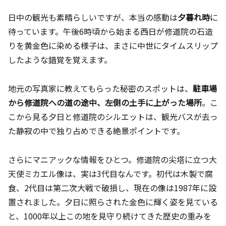
日中の観光も素晴らしいですが、本当の感動は
夕暮れ時
に
待っています。午後6時頃から始まる西日が修道院の石造
りを黄金色に染める様子は、まさに中世にタイムスリップ
したような錯覚を覚えます。
地元の写真家に教えてもらった秘密のスポットは、
駐車場
から修道院への道の途中、左側の土手に上がった場所
。こ
こから見る夕日と修道院のシルエットは、観光バスが去っ
た静寂の中で独り占めできる絶景ポイントです。
さらにマニアックな情報をひとつ。修道院の尖塔に立つ大
天使ミカエル像は、実は3代目なんです。初代は木製で腐
食、2代目は第二次大戦で破損し、現在の像は1987年に設
置されました。夕日に照らされた金色に輝く姿を見ている
と、1000年以上この地を見守り続けてきた歴史の重みを