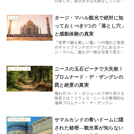
の多くが、実は大きな失敗をしていま
す。美しい白鷺城を一目見ようと意気込
んで到着したものの、「思ったより小さ
い」「人が多すぎて写真が撮れない」
タージ・マハル観光で絶対に知
インド
「階段がキツすぎて途中でギブ...
っておくべき5つの「落とし穴」
と感動体験の真実
「世界で最も美しい墓」への憧れと現実
のギャップインドのアーグラにあるター
ジ・マハル。誰もが一度は写真で見たこ
とがある白い大理石の霊廟ですが、実際
に訪れてみると「えっ、こんなはずじゃ
なかった」という驚きの連続でした。私
ニースの玉石ビーチで大失敗！
ビーチリゾート
が初めて足を踏み入れた時...
プロムナード・デ・ザングレの
罠と絶景の真実
憧れのコート・ダジュールで待ち受ける
現実とは？フランス・ニースの象徴的な
海岸プロムナード・デ・ザングレ
（Promenade des Anglais）。映画やポ
スターで見る美しい青い海と優雅な遊歩
道に憧れて訪れる人は多いでしょう。し
サマルカンドの青いドームに隠
ウズベキスタン
かし、実際...
された秘密―観光客が知らない