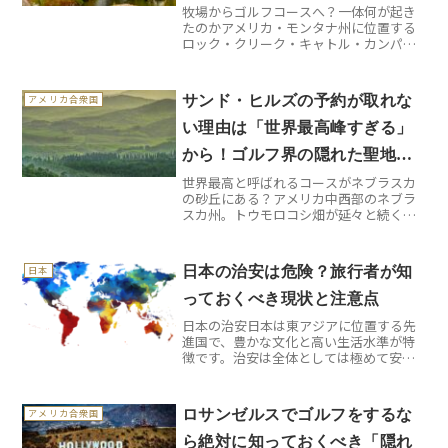
牧場からゴルフコースへ？一体何が起き
カンパニーで起きた大転身の真
たのかアメリカ・モンタナ州に位置する
実
ロック・クリーク・キャトル・カンパニ
ー ゴルフコース。この名前を聞いて「キ
ャトル（牛）？ゴルフ場なのに？」と首
をかしげる方も多いでしょう。実はこ
サンド・ヒルズの予約が取れな
アメリカ合衆国
こ、本当に牧場だった場所...
い理由は「世界最高峰すぎる」
から！ゴルフ界の隠れた聖地の
世界最高と呼ばれるコースがネブラスカ
真実
の砂丘にある？アメリカ中西部のネブラ
スカ州。トウモロコシ畑が延々と続くこ
の土地に、なぜかゴルフ界で「聖地」と
呼ばれるコースがあることをご存知でし
ょうか。サンド・ヒルズ・ゴルフクラブ
日本の治安は危険？旅行者が知
日本
は、2009年のオープン...
っておくべき現状と注意点
日本の治安日本は東アジアに位置する先
進国で、豊かな文化と高い生活水準が特
徴です。治安は全体としては極めて安定
しており、犯罪発生率は非常に低く、訪
問者は安心して滞在できる環境が整って
います。公共の場での秩序が保たれ、夜
ロサンゼルスでゴルフをするな
アメリカ合衆国
間も比較的安全です。渡航...
ら絶対に知っておくべき「隠れ