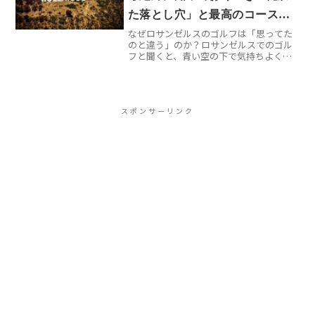
た落とし穴」と最高のコース選
なぜロサンゼルスのゴルフは「思ってた
び
のと違う」のか？ロサンゼルスでのゴル
フと聞くと、青い空の下で気持ちよくラ
ウンドする映像が浮かびませんか？実際
に現地でプレーしてみると、想像してい
た「のんびりゴルフ」とは程遠い現実が
待っています。まず驚くの...
スポンサーリンク