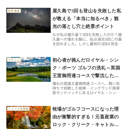
屋久島で3回も登山を失敗した私
世界遺産
が教える「本当に知るべき」観
光の落とし穴と絶景ポイント
なぜ私は屋久島で3回も失敗したのか？屋
久島への憧れを胸に、私は過去3回この島
を訪れました。しかし最初の2回は完全な
失敗。なぜなら「ガイドブックに載って
いない現実」を知らなかったからです。1
回目は縄文杉トレッキングで体力不足に
初心者が挑んだロイヤル・シン
イギリス
より途中リタイア...
ク・ポーツ ゴルフの洗礼～英国
王室御用達コースで撃沈した理
憧れの英国王室御用達コースへ、軽い気
由
持ちで挑戦した結果…イングランド南東
部サンドイッチにあるロイヤル・シン
ク・ポーツ ゴルフクラブ。「王室御用
達」の響きに惹かれ、軽やかな気持ちで
予約を入れました。しかし、いざ現地に
牧場がゴルフコースになった理
アメリカ合衆国
立つと、その威厳と歴史の重...
由が衝撃的すぎる！元畜産業の
ロック・クリーク・キャトル・