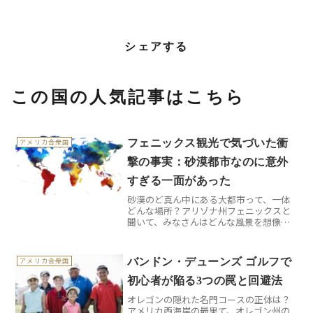
シェアする
この国の人気記事はこちら
フェニックス観光で気づいた衝
アメリカ合衆国
撃の事実：砂漠都市なのに意外
すぎる一面があった
砂漠のど真ん中にある大都市って、一体
どんな場所？アリゾナ州フェニックスと
聞いて、みなさんはどんな風景を想像し
ますか？乾燥した砂漠にサボテンがポツ
ンと立っている...そんなイメージを持って
いたら、きっと現地で驚くことになりま
バンドン・デューンズ ゴルフで
アメリカ合衆国
す。私も初めて訪れ...
初心者が陥る3つの罠と回避法
オレゴンの隠れた名門コースの正体は？
アメリカ西海岸の最果て、オレゴン州の