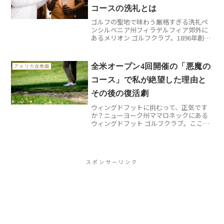
コースの洗礼とは
ゴルフの聖地で味わう厳格すぎる洗礼ペ
ンシルベニア州フィラデルフィア郊外に
あるメリオン ゴルフクラブ。1896年創設
のこの名門コースで、私は人生で最も印
象深い「叱られ体験」をしました。全米
オープンを5度開催した由緒あるコースだ
全米オープン4回開催の「悪魔の
アメリカ合衆国
からこそ、その厳...
コース」で私が絶望した理由と
その後の復活劇
ウィングドフットに挑むって、正気です
か？ニューヨーク州ママロネックにある
ウィングドフット ゴルフクラブ。ここは
世界中のゴルファーが憧れと恐怖を抱く
聖地です。1923年に設計されたこのコー
スは、プロでさえ「悪魔のコース」と呼
ぶほど難易度が高く...
スポンサーリンク