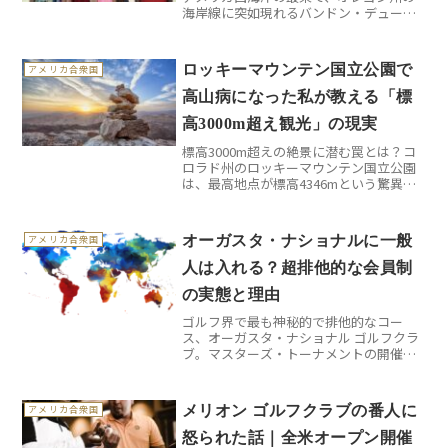
海岸線に突如現れるバンドン・デューン
ズ ゴルフリゾート。ここは単なるゴルフ
場ではありません。プロツアーの舞台に
もなるこの場所で、多くの初心者ゴルフ
ロッキーマウンテン国立公園で
アメリカ合衆国
ァーが「こんなはずじゃ...
高山病になった私が教える「標
高3000m超え観光」の現実
標高3000m超えの絶景に潜む罠とは？コ
ロラド州のロッキーマウンテン国立公園
は、最高地点が標高4346mという驚異的
な高さを誇ります。デンバーから車で約2
時間という手軽さで、日本では絶対に体
験できない高山の世界へ足を踏み入れる
オーガスタ・ナショナルに一般
アメリカ合衆国
ことができるの...
人は入れる？超排他的な会員制
の実態と理由
ゴルフ界で最も神秘的で排他的なコー
ス、オーガスタ・ナショナル ゴルフクラ
ブ。マスターズ・トーナメントの開催地
として世界中のゴルファーが憧れるこの
聖地は、実は普通の旅行者が絶対に足を
踏み入れることができない場所なので
メリオン ゴルフクラブの番人に
アメリカ合衆国
す。なぜこれほどまでに閉鎖...
怒られた話｜全米オープン開催