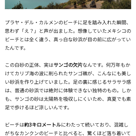
プラヤ・デル・カルメンのビーチに足を踏み入れた瞬間、
思わず「え？」と声が出ました。想像していたメキシコの
ビーチとは全く違う、真っ白な砂浜が目の前に広がってい
たんです。
この白砂の正体、実は
サンゴの欠片
なんです。何万年もか
けてカリブ海の波に削られたサンゴ礁が、こんなにも美し
い砂浜を作り上げていました。足の裏に感じるサラサラ感
は、普通の砂浜では絶対に体験できない独特のもの。しか
も、サンゴの砂は太陽熱を吸収しにくいため、真夏でも素
足で歩けるほど涼しいんです。
ビーチは
約3キロメートル
にわたって続いており、混雑し
がちなカンクンのビーチと比べると、驚くほど落ち着いて