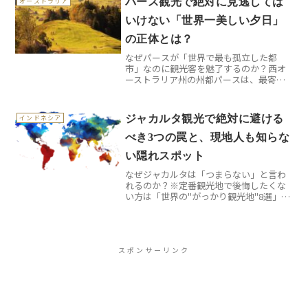
パース観光で絶対に見逃しては
オーストラリア
きた歴史書だから...
いけない「世界一美しい夕日」
の正体とは？
なぜパースが「世界で最も孤立した都
市」なのに観光客を魅了するのか？西オ
ーストラリア州の州都パースは、最寄り
の大都市アデレードまで直線距離で約
2,100キロメートル離れており、「世界で
最も孤立した都市」として知られていま
ジャカルタ観光で絶対に避ける
インドネシア
す。しかし、この地理的...
べき3つの罠と、現地人も知らな
い隠れスポット
なぜジャカルタは「つまらない」と言わ
れるのか？※定番観光地で後悔したくな
い方は「世界の"がっかり観光地"8選」も
あわせてどうぞ。東南アジアの旅行先と
して、ジャカルタはバリ島やタイに比べ
て地味な印象を持たれがちです。実際、
多くの観光ガイドブッ...
スポンサーリンク