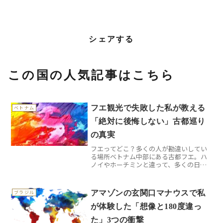
シェアする
この国の人気記事はこちら
フエ観光で失敗した私が教える
ベトナム
「絶対に後悔しない」古都巡り
の真実
フエってどこ？多くの人が勘違いしてい
る場所ベトナム中部にある古都フエ。ハ
ノイやホーチミンと違って、多くの日本
人観光客は「聞いたことはあるけど、ど
こにあるかよくわからない」というのが
正直なところでしょう。実は私も最初は
アマゾンの玄関口マナウスで私
ブラジル
そうでした。地図で確認す...
が体験した「想像と180度違っ
た」3つの衝撃