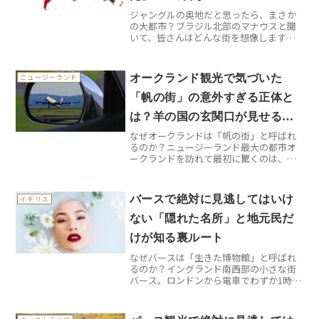
ジャングルの奥地だと思ったら、まさか
の大都市？ブラジル北部のマナウスと聞
いて、皆さんはどんな街を想像します
か？きっと小さな村のような場所を思い
浮かべる方が多いはず。私も同じでし
た。でも実際に降り立ったマナウス・エ
オークランド観光で気づいた
ニュージーランド
ドゥアルド・ゴメス国際空港か...
「帆の街」の意外すぎる正体と
は？羊の国の玄関口が見せる本
なぜオークランドは「帆の街」と呼ばれ
当の顔
るのか？ニュージーランド最大の都市オ
ークランドを訪れて最初に驚くのは、街
中に現れる無数のヨットの光景です。
「City of Sails（帆の街）」という愛称は
伊達ではありません。人口約170万人の街
バースで絶対に見逃してはいけ
イギリス
に対し...
ない「隠れた名所」と地元民だ
けが知る裏ルート
なぜバースは「生きた博物館」と呼ばれ
るのか？イングランド南西部の小さな街
バース。ロンドンから電車でわずか1時間
30分の距離にあるこの街が、なぜユネス
コ世界遺産に登録されているのでしょう
か？答えは街全体が2000年前から続く生