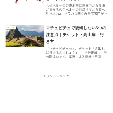
なぜペルーの砂漠地帯に世界中から食通
が集まるの？ペルーの首都リマから南へ
約250キロ。パラカス国立自然保護区があ
るこの地域は、一見すると乾燥した砂漠
地帯にしか見えません。しかし実際に訪
れてみると、この先入観は見事に裏切ら
マチュピチュで後悔しない5つの
ペルー
れます。太平洋に面し...
注意点｜チケット・高山病・行
き方
「マチュピチュって、チケットさえ取れ
ば行けるんでしょ？」——半分正解で、半
分間違いです。実際には入場券・列車・
高地順応の3つを事前に設計した人だけ
が、快適にたどり着けます。この記事で
は、チケットの取り方から列車、高山
病、費用、モデル日程まで...
スポンサーリンク