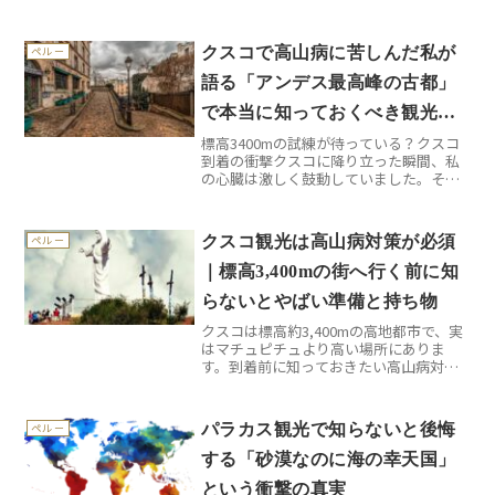
た。標高3400メートル？大丈夫、日本で
も富士山に登ったことがあるし、と完全
に油断していたんです。ところが、アル
クスコで高山病に苦しんだ私が
ペルー
マス広場を一周しただ...
語る「アンデス最高峰の古都」
で本当に知っておくべき観光の
標高3400mの試練が待っている？クスコ
現実
到着の衝撃クスコに降り立った瞬間、私
の心臓は激しく鼓動していました。それ
は感動ではなく、標高3400mという現実
でした。アンデス山脈に囲まれたこの古
都は、かつてのインカ帝国の首都として
クスコ観光は高山病対策が必須
ペルー
栄華を誇りました...
｜標高3,400mの街へ行く前に知
らないとやばい準備と持ち物
クスコは標高約3,400mの高地都市で、実
はマチュピチュより高い場所にありま
す。到着前に知っておきたい高山病対策
のポイントと、必須の持ち物チェックリ
ストをまとめました。
パラカス観光で知らないと後悔
ペルー
する「砂漠なのに海の幸天国」
という衝撃の真実