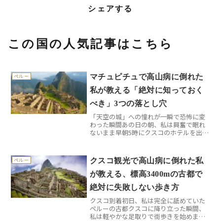
シェアする
この国の人気記事はこちら
マチュピチュで高山病に倒れた
ペルー
私が教える「絶対に知っておく
べき」3つの落とし穴
「天空の城」への憧れが一瞬で恐怖に変
わった瞬間あの日の朝、私は興奮で眠れ
ないまま早朝5時にクスコのホテルを出発
しました。2年間貯金して、ようやく実現
したマチュピチュ観光。標高2,430メート
ルの「天空の城」を目前にした瞬間、頭
クスコ観光で高山病に倒れた私
ペルー
痛と吐き気に襲...
が教える、標高3400mの古都で
絶対に失敗しない歩き方
クスコ到着初日、私は完全に舐めていた
ペルーの古都クスコに降り立った瞬間、
私は軽やかな足取りで街歩きを始めまし