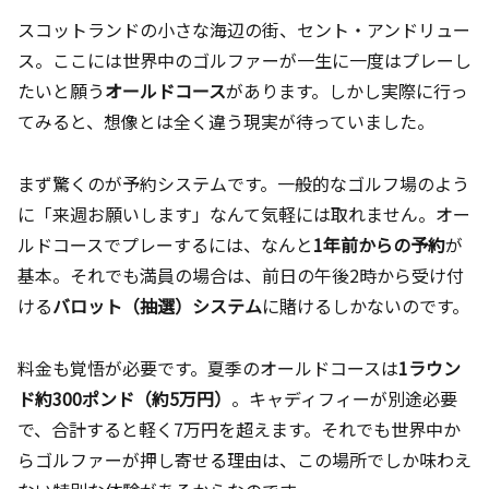
スコットランドの小さな海辺の街、セント・アンドリュー
ス。ここには世界中のゴルファーが一生に一度はプレーし
たいと願う
オールドコース
があります。しかし実際に行っ
てみると、想像とは全く違う現実が待っていました。
まず驚くのが予約システムです。一般的なゴルフ場のよう
に「来週お願いします」なんて気軽には取れません。オー
ルドコースでプレーするには、なんと
1年前からの予約
が
基本。それでも満員の場合は、前日の午後2時から受け付
ける
バロット（抽選）システム
に賭けるしかないのです。
料金も覚悟が必要です。夏季のオールドコースは
1ラウン
ド約300ポンド（約5万円）
。キャディフィーが別途必要
で、合計すると軽く7万円を超えます。それでも世界中か
らゴルファーが押し寄せる理由は、この場所でしか味わえ