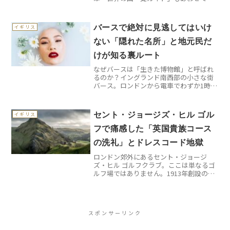
うぞ。ニューヨーク州サウサンプトンに
あるナショナル・ゴルフ・リンクス・オ
ブ・アメリカ（NGLA）は、1908年に設立
バースで絶対に見逃してはいけ
イギリス
されたアメリカ屈...
ない「隠れた名所」と地元民だ
けが知る裏ルート
なぜバースは「生きた博物館」と呼ばれ
るのか？イングランド南西部の小さな街
バース。ロンドンから電車でわずか1時間
30分の距離にあるこの街が、なぜユネス
コ世界遺産に登録されているのでしょう
か？答えは街全体が2000年前から続く生
セント・ジョージズ・ヒル ゴル
イギリス
きた歴史書だから...
フで痛感した「英国貴族コース
の洗礼」とドレスコード地獄
ロンドン郊外にあるセント・ジョージ
ズ・ヒル ゴルフクラブ。ここは単なるゴ
ルフ場ではありません。1913年創設のこ
のコースは、英国ゴルフ界の格式と伝統
を色濃く残す「生きた博物館」とも呼べ
る場所なのです。私が初めて訪れた時、
その厳格なルールと美...
スポンサーリンク