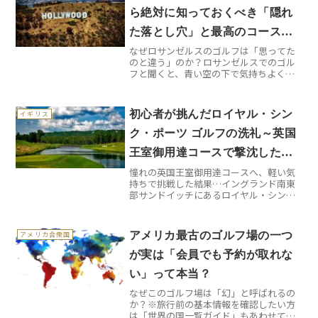
ら絶対に知っておくべき「隠れ
た落とし穴」と最高のコース選
なぜロサンゼルスのゴルフは「思ってた
び
のと違う」のか？ロサンゼルスでのゴル
フと聞くと、青い空の下で気持ちよくラ
ウンドする映像が浮かびませんか？実際
に現地でプレーしてみると、想像してい
た「のんびりゴルフ」とは程遠い現実が
初心者が挑んだロイヤル・シン
イギリス
待っています。まず驚くの...
ク・ポーツ ゴルフの洗礼～英国
王室御用達コースで撃沈した理
憧れの英国王室御用達コースへ、軽い気
由
持ちで挑戦した結果…イングランド南東
部サンドイッチにあるロイヤル・シン
ク・ポーツ ゴルフクラブ。「王室御用
達」の響きに惹かれ、軽やかな気持ちで
予約を入れました。しかし、いざ現地に
アメリカ最古のゴルフ場の一つ
アメリカ合衆国
立つと、その威厳と歴史の重...
が実は「会員でも予約が取れな
い」って本当？
なぜこのゴルフ場は「幻」と呼ばれるの
か？※旅行前の基本情報を確認したい方
は「世界の国一覧ガイド」もあわせてど