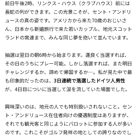
前日午後2時、リンクス・ハウス（クラブハウス）前には
長蛇の列ができます。この光景こそが、セント・アンドリ
ュースの真の姿です。アメリカから来た70歳のおじいさ
ん、日本から新婚旅行で来た若いカップル、地元スコット
ランドの常連まで、みんな同じ夢を抱いて並んでいます。
抽選は翌日の朝6時から始まります。運良く当選すれば、
その日のうちにプレー可能。しかし落選すれば、また明日
チャレンジするか、諦めて帰国するか…。私が見た中で最
も印象的だったのは、
3日連続で落選したドイツ人男性
が、4日目についに当選して涙を流していた場面でした。
興味深いのは、地元の人でも特別扱いされないこと。セン
ト・アンドリュース在住者向けの優遇制度はありますが、
それでも観光客と同じようにバロットに参加する人が多い
のです。これこそがゴルフ発祥の地としての誇りなのでし