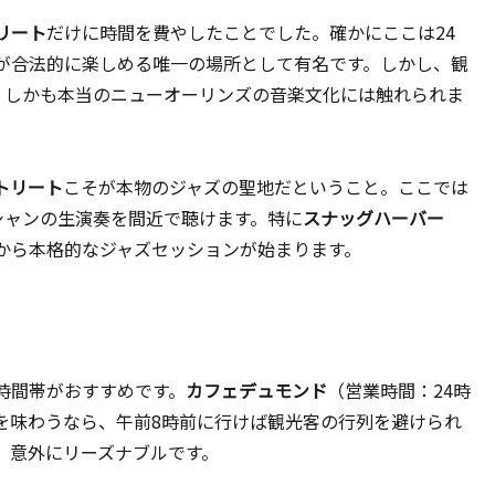
リート
だけに時間を費やしたことでした。確かにここは24
が合法的に楽しめる唯一の場所として有名です。しかし、観
。しかも本当のニューオーリンズの音楽文化には触れられま
トリート
こそが本物のジャズの聖地だということ。ここでは
シャンの生演奏を間近で聴けます。特に
スナッグハーバー
後9時頃から本格的なジャズセッションが始まります。
時間帯がおすすめです。
カフェデュモンド
（営業時間：24時
フェオレを味わうなら、午前8時前に行けば観光客の行列を避けられ
、意外にリーズナブルです。