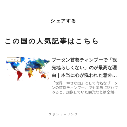
シェアする
この国の人気記事はこちら
ブータン首都ティンプーで「観
ブータン
光地らしくない」のが最高な理
由｜本当に心が洗われた意外す
「世界一幸せな国」として有名なブータ
ぎる体験談
ンの首都ティンプー。でも実際に訪れて
みると、想像していた観光地とは全然違
っていました。信号機がない首都、僧侶
がスマホを使う光景、そして観光地化さ
れていない日常風景の中にこそ、本当の
ブータンの魅力が隠されて...
スポンサーリンク