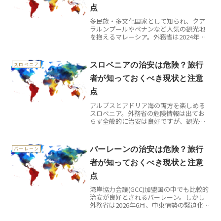
点
多民族・多文化国家として知られ、クア
ラルンプールやペナンなど人気の観光地
を抱えるマレーシア。外務省は2024年の
犯罪届出件数が58,255件(前年比+5,811件)
にのぼると明記しており、サバ州東部の
一部島嶼には危険情報も発出されていま
スロベニアの治安は危険？旅行
スロベニア
す。...
者が知っておくべき現状と注意
点
アルプスとアドリア海の両方を楽しめる
スロベニア。外務省の危険情報は出てお
らず全般的に治安は良好ですが、観光シ
ーズンの夏季には貴重品の盗難や、人通
りの少ない場所での強盗事件も発生して
います。この記事は、外務省の一次情報
バーレーンの治安は危険？旅行
バーレーン
だけを根拠に、スロベニア...
者が知っておくべき現状と注意
点
湾岸協力会議(GCC)加盟国の中でも比較的
治安が良好とされるバーレーン。しかし
外務省は2026年6月、中東情勢の緊迫化を
受けて全土に危険情報レベル2を発出しま
した。この記事は、外務省の一次情報だ