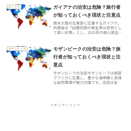
けを根拠に、バーレーンの治安の「今」
ガイアナの治安は危険？旅行者
ガイアナ
を整理した...
が知っておくべき現状と注意点
南米大陸の北東部に位置するガイアナ。
外務省は「凶悪犯罪の発生率は依然とし
て高い水準」とし、2025年の殺人発生率
は人口10万人あたりで日本の29倍にのぼ
ると明記しています。この記事は、外務
省の一次情報だけを根拠に、ガイアナの
モザンビークの治安は危険？旅
モザンビーク
治安の「今」を整...
行者が知っておくべき現状と注
意点
モザンビークの治安モザンビークは南部
アフリカに位置し、豊かな海岸線と多様
な自然環境が魅力の国です。治安は全体
としてはやや不安定で、特に都市部では
窃盗や詐欺、軽犯罪が報告される一方、
一部の地方では政治的混乱や民族間の対
立が影響し、治安にばらつ...
スポンサーリンク