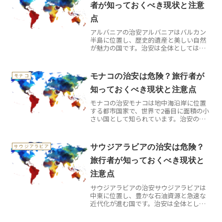
者が知っておくべき現状と注意
点
アルバニアの治安アルバニアはバルカン
半島に位置し、歴史的遺産と美しい自然
が魅力の国です。治安は全体としては安
定していますが、一部都市部では軽犯罪
や抗議活動が発生することがあり、渡航
者は最新情報の確認と基本的な安全対策
モナコの治安は危険？旅行者が
モナコ
を講じることが必要です。...
知っておくべき現状と注意点
モナコの治安モナコは地中海沿岸に位置
する都市国家で、世界で2番目に面積の小
さい国として知られています。治安の実
情を日本語で詳しく知るのは簡単ではな
く、だからこそ渡航前の公的情報の確認
が重要になります。この記事では、確か
サウジアラビアの治安は危険？
サウジアラビア
な基本データと情報の調...
旅行者が知っておくべき現状と
注意点
サウジアラビアの治安サウジアラビアは
中東に位置し、豊かな石油資源と急速な
近代化が進む国です。治安は全体として
非常に安定しており、政府の厳格な法執
行と高い警備体制により、訪問者は安心