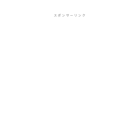
した。この記事は、外務省の一次情報だ
けを根拠に、バーレーンの治安の「今」
を整理した...
スポンサーリンク