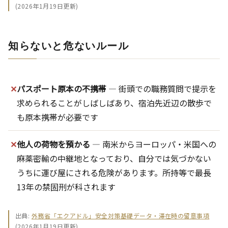
(2026年1月19日更新)
知らないと危ないルール
✕
パスポート原本の不携帯
― 街頭での職務質問で提示を
求められることがしばしばあり、宿泊先近辺の散歩で
も原本携帯が必要です
✕
他人の荷物を預かる
― 南米からヨーロッパ・米国への
麻薬密輸の中継地となっており、自分では気づかない
うちに運び屋にされる危険があります。所持等で最長
13年の禁固刑が科されます
出典:
外務省「エクアドル」安全対策基礎データ・滞在時の留意事項
(2026年1月19日更新)