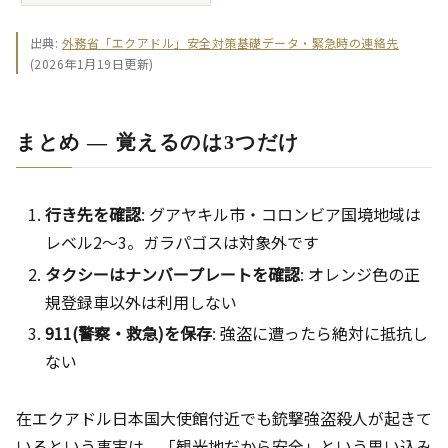
出典:
外務省「エクアドル」安全対策基礎データ・緊急時の連絡先
(2026年1月19日更新)
まとめ ― 覚えるのは3つだけ
行き先を確認
: グアヤキル市・コロンビア国境地域は
レベル2～3。ガラパゴスは対象外です
タクシーはナンバープレートを確認
: オレンジ色の正
規登録車以外は利用しない
911(警察・救急)を保存
: 強盗に遭ったら絶対に抵抗し
ない
在エクアドル日本国大使館付近でも銃撃強盗殺人が起きて
いるという事実は、「観光地だから安全」という思い込み