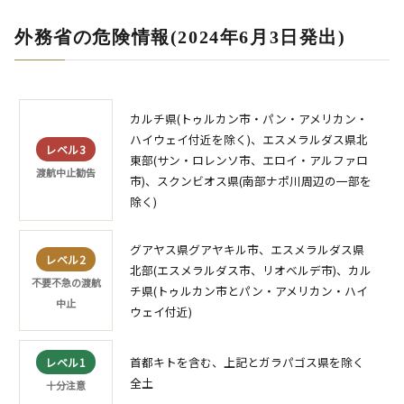
外務省の危険情報(2024年6月3日発出)
カルチ県(トゥルカン市・パン・アメリカン・
ハイウェイ付近を除く)、エスメラルダス県北
レベル3
東部(サン・ロレンソ市、エロイ・アルファロ
渡航中止勧告
市)、スクンビオス県(南部ナポ川周辺の一部を
除く)
グアヤス県グアヤキル市、エスメラルダス県
レベル2
北部(エスメラルダス市、リオベルデ市)、カル
不要不急の渡航
チ県(トゥルカン市とパン・アメリカン・ハイ
中止
ウェイ付近)
首都キトを含む、上記とガラパゴス県を除く
レベル1
全土
十分注意