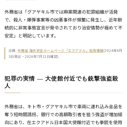
外務省は「グアヤキル市では麻薬関連の犯罪組織が活発
で、殺人・爆弾事案等の凶悪事件が頻繁に発生し、近年断
続的に非常事態宣言が発令されており治安情勢が極めて不
安定」と明記しています。
出典:
外務省 海外安全ホームページ「エクアドル」危険情報
(2024年6月
3日発出・2026年7月21日確認)
犯罪の実情 ― 大使館付近でも銃撃強盗殺
人
外務省は、キト市・グアヤキル市で車両に連れ込み金品を
奪う短時間誘拐、銀行での高額取引者を狙う強盗が増加傾
向にあり、在エクアドル日本国大使館付近でも拳銃を使用