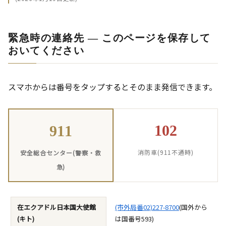
緊急時の連絡先 ― このページを保存して
おいてください
スマホからは番号をタップするとそのまま発信できます。
102
911
消防車(911不通時)
安全総合センター(警察・救
急)
在エクアドル日本国大使館
(市外局番02)227-8700
(国外から
(キト)
は国番号593)