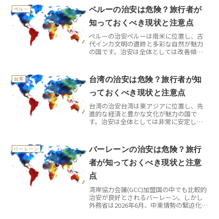
して滞在できます。ただし、宗教的規律
ペルーの治安は危険？旅行者が
ペルー
が厳しいため、文化やルー...
知っておくべき現状と注意点
ペルーの治安ペルーは南米に位置し、古
代インカ文明の遺跡と多彩な自然が魅力
の国です。治安は全体としては改善傾向
にあるものの、首都リマや一部都市部で
は窃盗や詐欺、軽犯罪のリスクがありま
す。訪問者は最新情報の確認と十分な安
台湾の治安は危険？旅行者が知
台湾
全対策が必要です。渡航前...
っておくべき現状と注意点
台湾の治安台湾は東アジアに位置し、先
進的な経済と豊かな文化が魅力の国で
す。治安は全体としては非常に安定して
おり、主要都市や観光地では高度な警備
体制が整えられています。訪問者は安心
して滞在できる環境が確保されています
バーレーンの治安は危険？旅行
バーレーン
が、万が一のために基本的な...
者が知っておくべき現状と注意
点
湾岸協力会議(GCC)加盟国の中でも比較的
治安が良好とされるバーレーン。しかし
外務省は2026年6月、中東情勢の緊迫化を
受けて全土に危険情報レベル2を発出しま