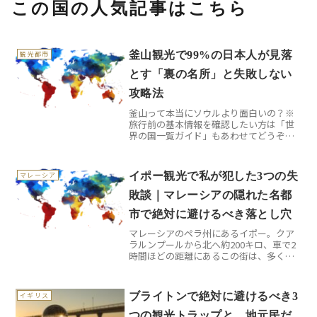
この国の人気記事はこちら
釜山観光で99%の日本人が見落
観光都市
とす「裏の名所」と失敗しない
攻略法
釜山って本当にソウルより面白いの？※
旅行前の基本情報を確認したい方は「世
界の国一覧ガイド」もあわせてどうぞ。
「釜山はソウルの次」そんな風に思って
いませんか？実は私も最初はそうでし
た。でも3回目の釜山旅行で、この街の本
イポー観光で私が犯した3つの失
マレーシア
当の魅力に気づいたんです...
敗談｜マレーシアの隠れた名都
市で絶対に避けるべき落とし穴
マレーシアのペラ州にあるイポー。クア
ラルンプールから北へ約200キロ、車で2
時間ほどの距離にあるこの街は、多くの
日本人観光客が素通りしてしまう場所で
す。でも実は、私がマレーシア旅行で最
も印象に残った街の一つなんです。ただ
ブライトンで絶対に避けるべき3
イギリス
し、初回訪問時は準備...
つの観光トラップと、地元民だ