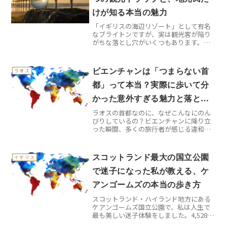
けが知る本当の魅力
「イギリスの海辺リゾート」として有名
なブライトンですが、実は観光客が陥り
がちな落とし穴がいくつもあります。ロ
ンドンから電車で約1時間という手軽さか
ら、多くの旅行者が軽い気持ちで訪れて
後悔することも。でも大丈夫、事前に知
ビエンチャンは「つまらない首
ラオス
っておけば、この海辺の...
都」って本当？実際に歩いて分
かった意外すぎる魅力と落とし
ラオスの首都なのに、なぜこんなにのん
穴
びりしているの？ビエンチャンに降り立
った瞬間、多くの旅行者が感じる違和
感。それは「首都なのに、まるで地方都
市のような静けさ」です。人口約80万人
のこの街は、東南アジアの他の首都とは
スコットランド最大の国立公園
イギリス
明らかに一線を画していま...
で迷子になった私が教える、ケ
アンゴームズの本当の歩き方
スコットランド・ハイランド地方にある
ケアンゴームズ国立公園で、私は人生で
最も美しい迷子体験をしました。4,528平
方キロメートルという広大すぎる敷地に