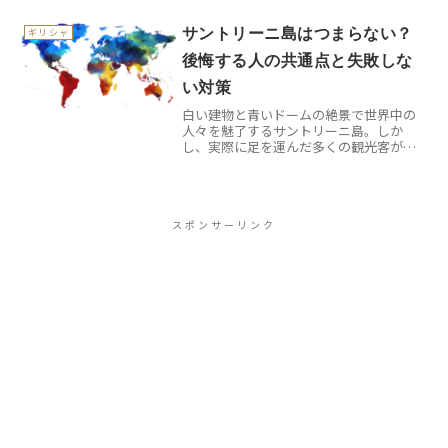
足を踏み入れた瞬間、なぜここが英国で
最も野性味あふれる国立公園と呼ばれる
サントリーニ島はつまらない？
ギリシャ
のかを身をもって理...
後悔する人の共通点と失敗しな
い対策
白い建物と青いドームの絶景で世界中の
人々を魅了するサントリーニ島。しか
し、実際に足を運んだ多くの観光客が
「思っていたのと違った…」と後悔して
いるのをご存知でしょうか。私も初回訪
問時は期待と現実のギャップに戸惑いま
した。今回は、そんな失敗談を...
スポンサーリンク