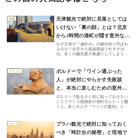
天津観光で絶対に見落としては
中国
いけない「裏の顔」とは？北京
から2時間の港町が隠す意外な魅
なぜ天津が「通好み」の観光地と呼ばれ
力
るのか？北京から高速鉄道でわずか30
分。多くの観光客が素通りしてしまう天
津ですが、実はこの港町には中国の他の
都市では味わえない独特の魅力が詰まっ
ています。租界時代の面影を残す西洋建
ボルドーで「ワイン通ぶった
フランス
築群、地元民しか知らない...
人」が絶対にやらかす失敗談
と、本当に楽しむための意外な
ボルドーで恥をかく前に知っておきたい
コツ
ことフランス南西部の港町ボルドーと聞
くと、多くの人が「ワインの聖地」とい
うイメージを抱くでしょう。確かに間違
いではありませんが、実際に現地を訪れ
てみると、想像していたものとは全く違
プラハ観光で絶対に知っておく
チェコ
う驚きが待っています。私...
べき「時計台の秘密」と現地で