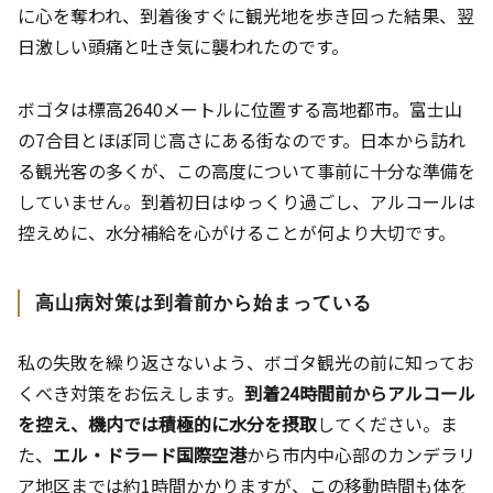
に心を奪われ、到着後すぐに観光地を歩き回った結果、翌
日激しい頭痛と吐き気に襲われたのです。
ボゴタは標高2640メートルに位置する高地都市。富士山
の7合目とほぼ同じ高さにある街なのです。日本から訪れ
る観光客の多くが、この高度について事前に十分な準備を
していません。到着初日はゆっくり過ごし、アルコールは
控えめに、水分補給を心がけることが何より大切です。
高山病対策は到着前から始まっている
私の失敗を繰り返さないよう、ボゴタ観光の前に知ってお
くべき対策をお伝えします。
到着24時間前からアルコール
を控え、機内では積極的に水分を摂取
してください。ま
た、
エル・ドラード国際空港
から市内中心部のカンデラリ
ア地区までは約1時間かかりますが、この移動時間も体を