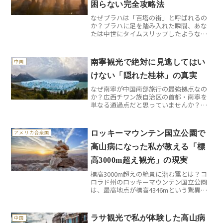
困らない完全攻略法
なぜプラハは「百塔の街」と呼ばれるの
か？プラハに足を踏み入れた瞬間、あな
たは中世にタイムスリップしたような錯
覚に陥るでしょう。チェコの首都プラハ
が「百塔の街」と呼ばれる理由は、実際
に街を歩いてみると一目瞭然です。どこ
南寧観光で絶対に見逃してはい
中国
を見上げても、ゴシック様...
けない「隠れた桂林」の真実
なぜ南寧が中国南部旅行の最強拠点なの
か？広西チワン族自治区の首都・南寧を
単なる通過点だと思っていませんか？実
はここ、桂林やベトナム観光の玄関口と
して知られていますが、南寧自体が驚く
ほど魅力的な観光地なんです。私が初め
ロッキーマウンテン国立公園で
アメリカ合衆国
て南寧を訪れたとき、正直...
高山病になった私が教える「標
高3000m超え観光」の現実
標高3000m超えの絶景に潜む罠とは？コ
ロラド州のロッキーマウンテン国立公園
は、最高地点が標高4346mという驚異的
な高さを誇ります。デンバーから車で約2
時間という手軽さで、日本では絶対に体
験できない高山の世界へ足を踏み入れる
ラサ観光で私が体験した高山病
中国
ことができるの...